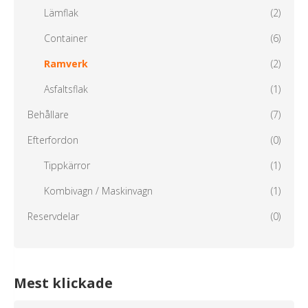
Lämflak
(2)
Container
(6)
Ramverk
(2)
Asfaltsflak
(1)
Behållare
(7)
Efterfordon
(0)
Tippkärror
(1)
Kombivagn / Maskinvagn
(1)
Reservdelar
(0)
Mest klickade