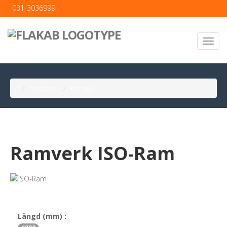
031-3036999
Produkter
Ramverk
Ramverk ISO-Ram
Längd (mm) :