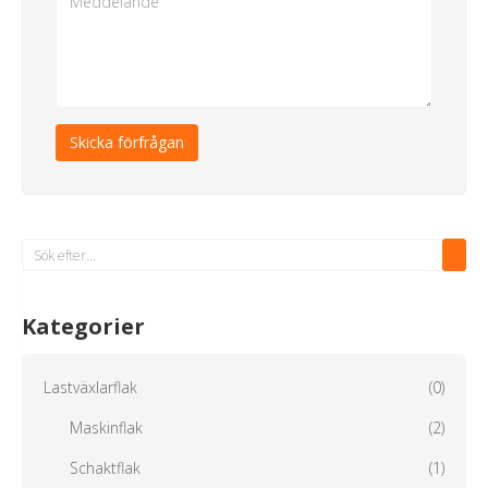
Skicka förfrågan
Kategorier
Lastväxlarflak
(0)
Maskinflak
(2)
Schaktflak
(1)