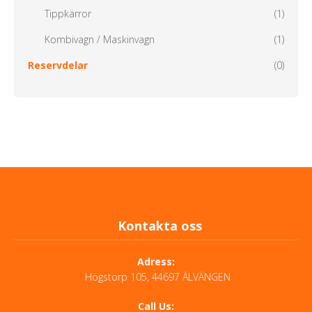
Tippkärror
(1)
Kombivagn / Maskinvagn
(1)
Reservdelar
(0)
Kontakta oss
Adress:
Högstorp 105, 44697 ÄLVÄNGEN
Call Us: