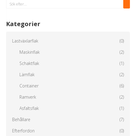
Kategorier
Lastväxlarflak
(0)
Maskinflak
(2)
Schaktflak
(1)
Lämflak
(2)
Container
(6)
Ramverk
(2)
Asfaltsflak
(1)
Behållare
(7)
Efterfordon
(0)